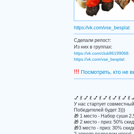
https://vk.com/vse_besplat
Сделали репост:
Из них в группах:
https://vk.com/club86199068
:
https://vk.com/vse_besplat
:
!!!
Посмотреть, кто не 
💅 💃 💅 💃 💅 💃 💅 💃 💅 💃 💅 💃 
У нас стартует совместны
Победителей будет 3)))
🎁 1 место - Набор суши 2,
🎁 2 место - приз: 50% ск
🎁3 место - приз: 30% ски
2 апреля подведем итоги!