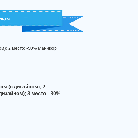
мощью
ом); 2 место: -50% Маникюр +
с
ом (с дизайном); 2
изайном); 3 место: -30%