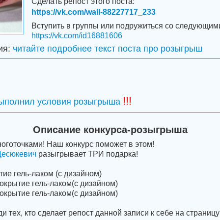
Сделать репост этого поста:
https://vk.com/wall-88227717_233
Вступить в группы или подружиться со следующим
https://vk.com/id16881606
ия:
читайте подробнее текст поста про розыгрыш
!!!
выполнил условия розыгрыша
Описание конкурса-розыгрыша
оготочками! Наш конкурс поможет в этом!
Десюкевич
разыгрывает ТРИ подарка!
тие гель-лаком (с дизайном)
окрытие гель-лаком(с дизайном)
окрытие гель-лаком(с дизайном)
 тех, кто сделает репост данной записи к себе на страницу