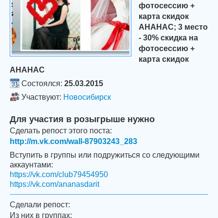
фотосессию +
карта скидок
АНАНАС; 3 место
- 30% скидка на
фотосессию +
карта скидок
АНАНАС
Состоялся:
25.03.2015
Участвуют:
Новосибирск
Для участия в розыгрыше нужно
Сделать репост этого поста:
http://m.vk.com/wall-87903243_283
Вступить в группы или подружиться со следующими
аккаунтами:
https://vk.com/club79454950
https://vk.com/ananasdarit
Сделали репост:
Из них в группах: