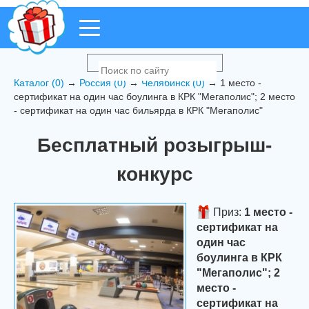
Каталог (0)
→
Россия (0)
→
Челябинск (0)
→ 1 место -
cертификат на один час боулинга в КРК "Мегаполис"; 2 место
- cертификат на один час бильярда в КРК "Мегаполис"
Бесплатный розыгрыш-
конкурс
Приз:
1 место -
cертификат на
один час
боулинга в КРК
"Мегаполис"; 2
место -
cертификат на