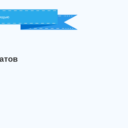
мощью
атов