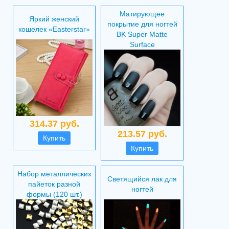
Матирующее
Яркий женский
покрытие для ногтей
кошелек «Easterstar»
BK Super Matte
Surface
314.37 руб.
213.57 руб.
Купить
Купить
Набор металлических
Светящийся лак для
пайеток разной
ногтей
формы (120 шт.)