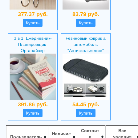
377.37 руб.
83.79 руб.
Купить
Купить
3 в 1: Ежедневник-
Резиновый коврик а
Планировщик-
автомобиль
Органайзер
"Антискольжение"
391.86 руб.
54.45 руб.
Купить
Купить
Состоит
Все
Наличие
Пользователь
в
условия