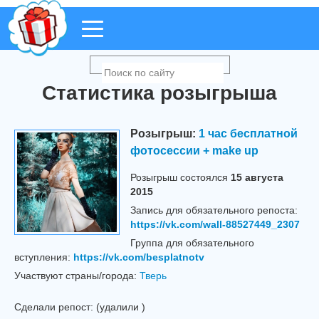
Статистика розыгрыша
Розыгрыш:
1 час бесплатной
фотосессии + make up
Розыгрыш cостоялся
15 августа
2015
Запись для обязательного репоста:
https://vk.com/wall-88527449_2307
Группа для обязательного
вступления:
https://vk.com/besplatnotv
Участвуют страны/города:
Тверь
Сделали репост:
(удалили
)