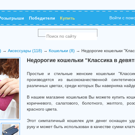
Войти с по
Розыгрыши
Победители
Купить
)
→
Аксессуары (118)
→
Кошельки (8)
→ Недорогие кошельки "Класс
Недорогие кошельки "Классика в девят
Простые и стильные женские кошельки "Класси
производятся из высококачественной синтетиче
различных цветах, среди которых Вы наверняка найд
В нашем магазине кошельков Вы можете купить коше
коричневого, салатового, болотного, желтого, роз
красного цвета.
Этот симпатичный кошелек для денег оснащен у
руку и может быть использован в качестве сумки клатч