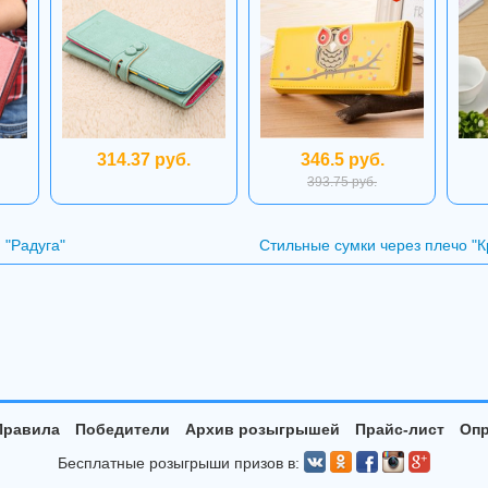
314.37 руб.
346.5 руб.
393.75 руб.
 "Радуга"
Стильные сумки через плечо "
Правила
Победители
Архив розыгрышей
Прайс-лист
Опр
Бесплатные розыгрыши призов в: