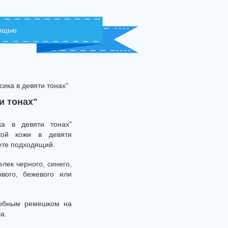
мощью
ика в девяти тонах"
и тонах"
ка в девяти тонах"
ской кожи в девяти
ете подходящий.
лек черного, синего,
ового, бежевого или
добным ремешком на
а.