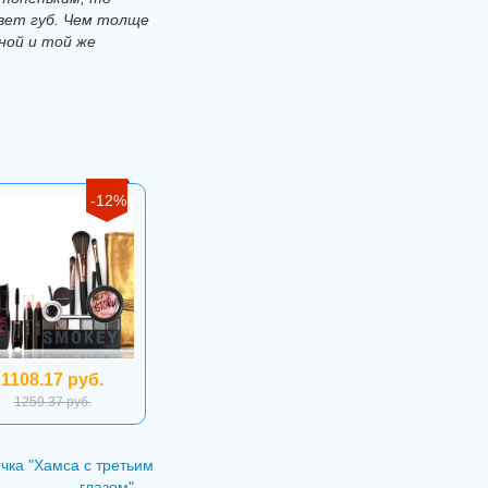
вет губ. Чем толще
ной и той же
-12%
1108.17 руб.
1259.37 руб.
чка "Хамса с третьим
глазом"
→