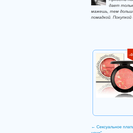
дает тольк
мажешь, тем дольше
помадкой. Покупкой 
-
←
Сексуальное плать
ночи"