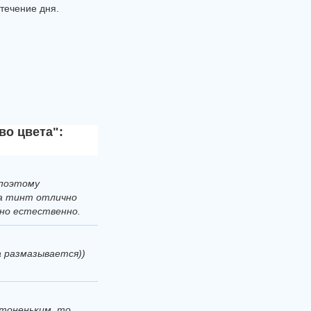
течение дня.
о цвета":
 поэтому
ка тинт отлично
ьно естественно.
а размазывается))
 тоненьким, то