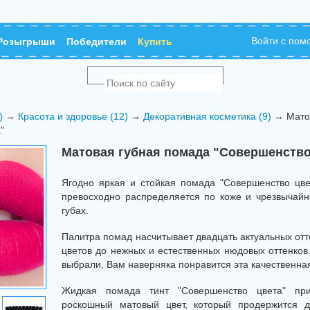
Войти с по
Розыгрыши
Победители
Купить
)
→
Красота и здоровье (12)
→
Декоративная косметика (9)
→ Матов
"
Матовая губная помада "Совершенство
Ягодно яркая и стойкая помада "Совершенство цвет
превосходно распределяется по коже и чрезвычайн
губах.
Палитра помад насчитывает двадцать актуальных отт
цветов до нежных и естественных нюдовых оттенков
выбрали, Вам наверняка понравится эта качественна
Жидкая помада тинт "Совершенство цвета" пр
роскошный матовый цвет, который продержится д