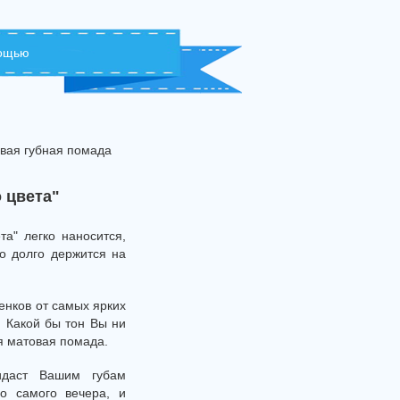
мощью
ая губная помада
 цвета"
а" легко наносится,
о долго держится на
енков от самых ярких
. Какой бы тон Вы ни
я матовая помада.
идаст Вашим губам
о самого вечера, и