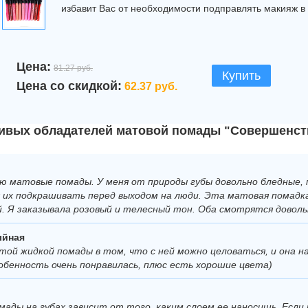
избавит Вас от необходимости подправлять макияж в 
Цена:
81.27 руб.
Купить
Цена со скидкой:
62.37 руб.
ивых обладателей матовой помады "Совершенств
ю матовые помады. У меня от природы губы довольно бледные,
 их подкрашивать перед выходом на люди. Эта матовая помад
ей. Я заказывала розовый и телесный тон. Оба смотрятся довол
йная
той жидкой помады в том, что с ней можно целоваться, и она н
обенность очень понравилась, плюс есть хорошие цвета)
мады на губах зависит от того, каким слоем ее наносишь. Если