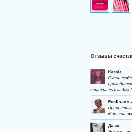
Отзывы счастл
Kassia
Очень любл
приходится
справилась с задач
ЕваКоломы
Прелесть э
Мне эта ос
Даша
Яркость по