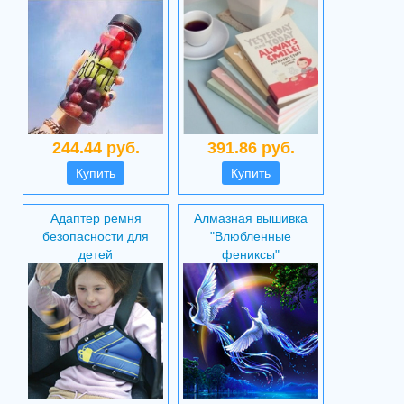
244.44 руб.
391.86 руб.
Купить
Купить
Адаптер ремня
Алмазная вышивка
безопасности для
"Влюбленные
детей
фениксы"