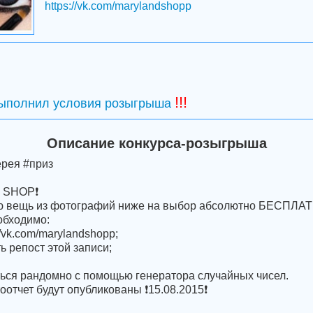
https://vk.com/marylandshopp
!!!
выполнил условия розыгрыша
Описание конкурса-розыгрыша
ерея #приз
 SHOP❗
ю вещь из фотографий ниже на выбор абсолютно БЕСПЛА
обходимо:
//vk.com/marylandshopp;
ь репост этой записи;
ься рандомно с помощью генератора случайных чисел.
оотчет будут опубликованы ❗15.08.2015❗