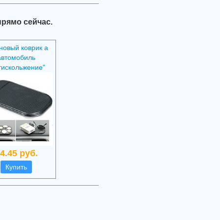
прямо сейчас.
новый коврик а
автомобиль
тискольжение"
4.45 руб.
Купить