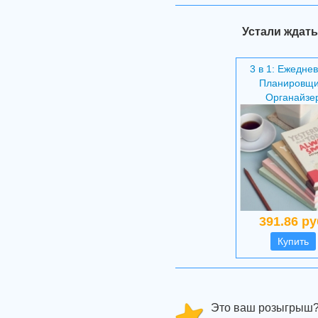
Устали ждать
3 в 1: Ежеднев
Планировщи
Органайзе
391.86 ру
Купить
Это ваш розыгрыш