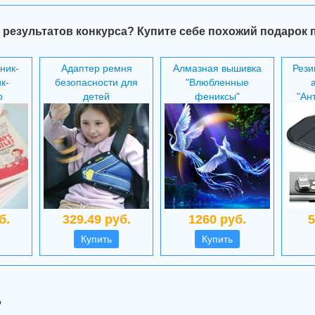
 результатов конкурса? Купите себе похожий подарок 
ник-
Адаптер ремня
Алмазная вышивка
Рези
к-
безопасности для
"Влюбленные
р
детей
фениксы"
"Ан
б.
329.49 руб.
1260 руб.
5
Купить
Купить
?