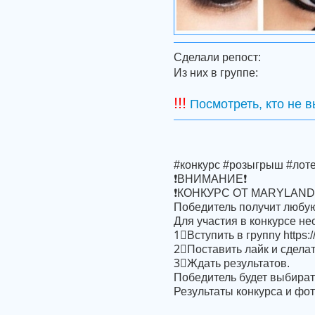
Сделали репост:
Из них в группе:
!!!
Посмотреть, кто не 
#конкурс #розыгрыш #лот
❗ВНИМАНИЕ❗
❗КОНКУРС ОТ MARYLAND
Победитель получит любу
Для участия в конкурсе не
1⃣Вступить в группу https:
2⃣Поставить лайк и сделат
3⃣Ждать результатов.
Победитель будет выбират
Результаты конкурса и фот