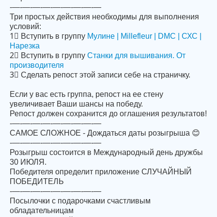
-—-—-—-—-—-—-—-—-—
Три простых действия необходимы для выполнения
условий:
1⃣ Вступить в группу
Мулине | Millefleur | DMC | СХС |
Нарезка
2⃣ Вступить в группу
Станки для вышивания. От
производителя
3⃣ Сделать репост этой записи себе на страничку.
Если у вас есть группа, репост на ее стену
увеличивает Ваши шансы на победу.
Репост должен сохранится до оглашения результатов!
-—-—-—-—-—-—-—-—-—
САМОЕ СЛОЖНОЕ - Дождаться даты розыгрыша 😊
-—-—-—-—-—-—-—-—-—
Розыгрыш состоится в Международный день дружбы
30 ИЮЛЯ.
Победителя определит приложение СЛУЧАЙНЫЙ
ПОБЕДИТЕЛЬ
-—-—-—-—-—-—-—-—-—
Посылочки с подарочками счастливым
обладательницам