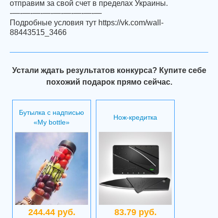
отправим за свой счет в пределах Украины.
-—-—-—-—-—-—-—-—-—
Подробные условия тут https://vk.com/wall-
88443515_3466
Устали ждать результатов конкурса? Купите себе
похожий подарок прямо сейчас.
Бутылка с надписью
Нож-кредитка
«My bottle»
244.44 руб.
83.79 руб.