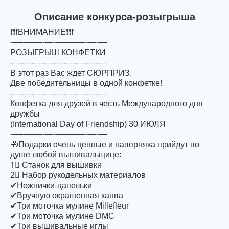
Описание конкурса-розыгрыша
❗❗❗ВНИМАНИЕ❗❗❗
-—-—-—-—-—-—-—-—-—
РОЗЫГРЫШ КОНФЕТКИ
-—-—-—-—-—-—-—-—-—
В этот раз Вас ждет СЮРПРИЗ.
Две победительницы в одной конфетке!
-—-—-—-—-—-—-—-—-—
Конфетка для друзей в честь Международного дня
дружбы
(International Day of Friendship) 30 ИЮЛЯ
-—-—-—-—-—-—-—-—-—
🎁Подарки очень ценные и наверняка прийдут по
душе любой вышивальщице:
1⃣ Станок для вышивки
2⃣ Набор рукодельных материалов
✔Ножнички-цапельки
✔Вручную окрашенная канва
✔Три моточка мулине Millefleur
✔Три моточка мулине DMC
✔Три вышивальные иглы