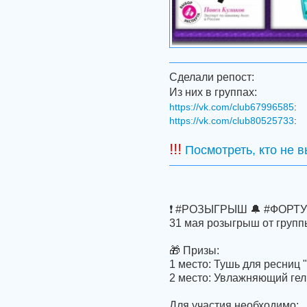
Сделали репост:
Из них в группах:
https://vk.com/club67996585
:
https://vk.com/club80525733
:
!!!
Посмотреть, кто не 
❗ #РОЗЫГРЫШ 🔔 #ФОРТУ
31 мая розыгрыш от груп
🎁 Призы:
1 место: Тушь для ресниц
2 место: Увлажняющий гел
Для участия необходимо: