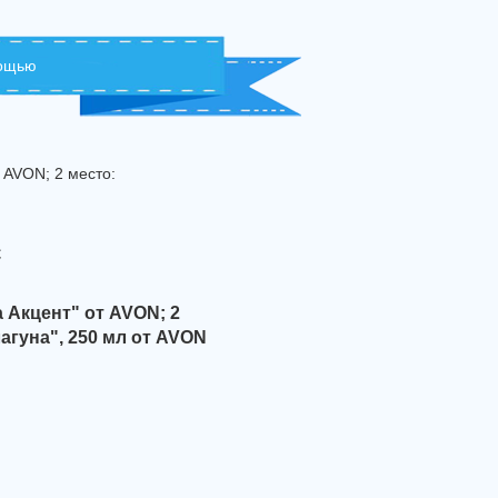
мощью
 AVON; 2 место:
с
 Акцент" от AVON; 2
агуна", 250 мл от AVON