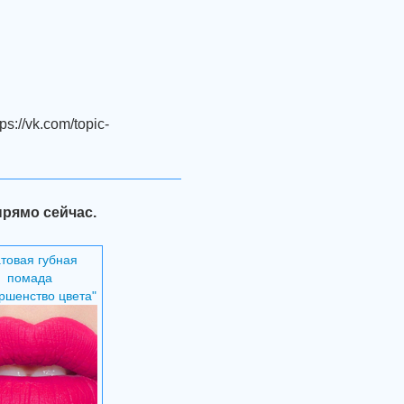
://vk.com/topic-
прямо сейчас.
товая губная
помада
ршенство цвета"