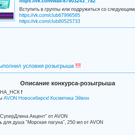
https://vk.com/wall-87903243_782
Вступить в группы или подружиться со следующим
https://vk.com/club67996585
https://vk.com/club80525733
!!!
выполнил условия розыгрыша
Описание конкурса-розыгрыша
НА_НСК ❗
пы
AVON Новосибирск! Косметика Эйвон
 "СуперДлина Акцент" от AVON
ь для душа "Морская лагуна", 250 мл от AVON