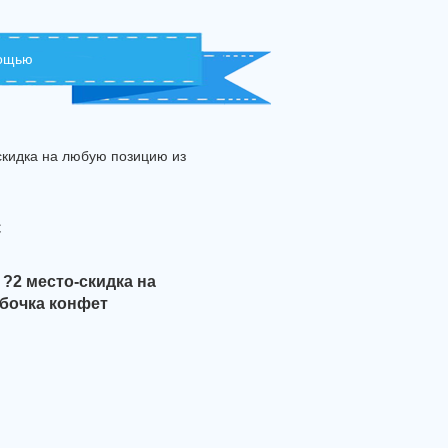
мощью
скидка на любую позицию из
с
 ?2 место-скидка на
обочка конфет