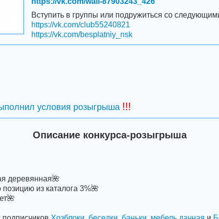
https://vk.com/wall-87903243_426
Вступить в группы или подружиться со следующим
https://vk.com/club55240821
https://vk.com/besplatniy_nsk
!!!
выполнил условия розыгрыша
Описание конкурса-розыгрыша
ая деревянная🌺
ю позицию из каталога 3%🌺
ет🌺
х подписчиков
Хозблоки, беседки, баньки, мебель дачная
и
Б