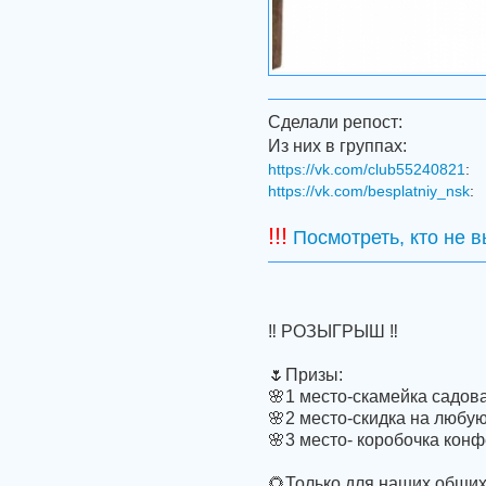
Сделали репост:
Из них в группах:
https://vk.com/club55240821
:
https://vk.com/besplatniy_nsk
:
!!!
Посмотреть, кто не 
‼ РОЗЫГРЫШ ‼
🌷Призы:
🌸1 место-скамейка садов
🌸2 место-скидка на любу
🌸3 место- коробочка конф
🌻Только для наших общи