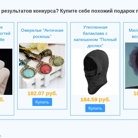
 результатов конкурса? Купите себе похожий подарок 
ее
Утепленная
Ожерелье "Античная
Мила
огтей
балаклава с
роскошь"
во
tte
капюшоном "Полный
доспех"
182.07 руб.
1
б.
184.59 руб.
Купить
Купить
?