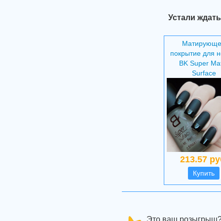
Устали ждать
Матирующ
покрытие для н
BK Super Ma
Surface
213.57 ру
Купить
Это ваш розыгрыш