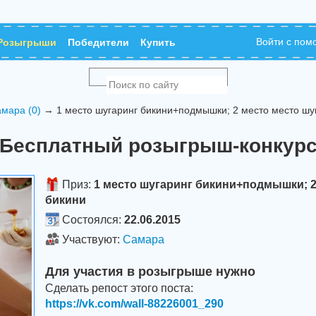
Войти с по
Розыгрыши
Победители
Купить
мара (0)
→ 1 место шугаринг бикини+подмышки; 2 место место шу
Бесплатный розыгрыш-конкур
Приз:
1 место шугаринг бикини+подмышки; 2
бикини
Состоялся:
22.06.2015
Участвуют:
Самара
Для участия в розыгрыше нужно
Сделать репост этого поста:
https://vk.com/wall-88226001_290