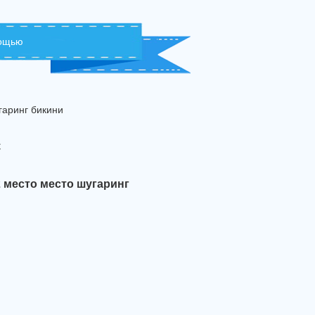
мощью
гаринг бикини
с
 место место шугаринг