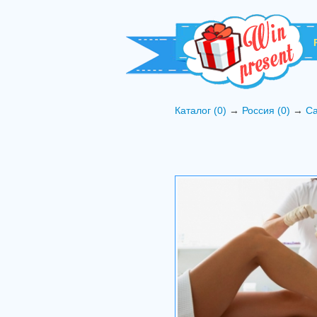
Каталог (0)
→
Россия (0)
→
Са