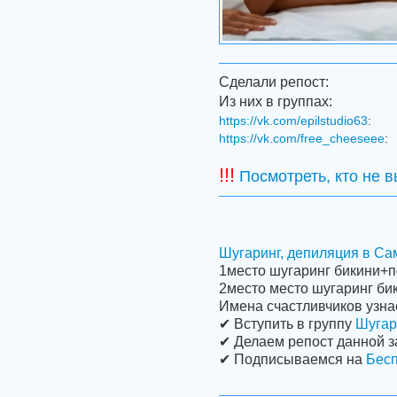
Сделали репост:
Из них в группах:
https://vk.com/epilstudio63
:
https://vk.com/free_cheeseee
:
!!!
Посмотреть, кто не 
Шугаринг, депиляция в Са
1место шугаринг бикини+
2место место шугаринг би
Имена счастливчиков узна
✔ Вступить в группу
Шугари
✔ Делаем репост данной з
✔ Подписываемся на
Бес