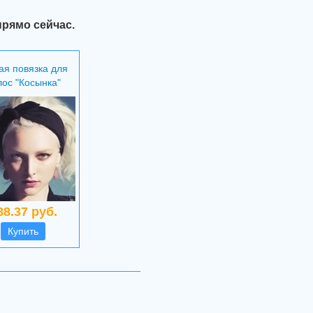
прямо сейчас.
я повязка для
лос "Косынка"
88.37 руб.
Купить