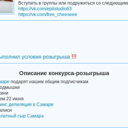
Вступить в группы или подружиться со следующим
https://vk.com/epilstudio63
https://vk.com/free_cheeseee
!!!
выполнил условия розыгрыша
Описание конкурса-розыгрыша
маре
подарят нашим общим подписчикам
подмышки
кини
ем 22 июня
нг, депиляция в Самаре
аписи
платный сыр Самара