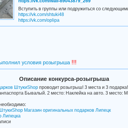
https://vk.com/wall-89043879_269
Вступить в группы или подружиться со следующим
https://vk.com/shtuki48
https://vk.com/oplipa
!!!
выполнил условия розыгрыша
Описание конкурса-розыгрыша
дарков ШтукиShop
проводит розыгрыш! 3 места и 3 подарка!
анпаспорта Бывалый. 2 место: Наклейка на авто. 3 место: М
необходимо:
ШтукиShop Магазин оригинальных подарков Липецк
о Липецка
аписи