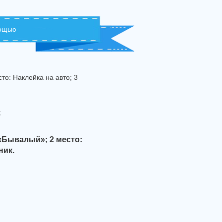
мощью
о: Наклейка на авто; 3
с
«Бывалый»; 2 место:
ник.