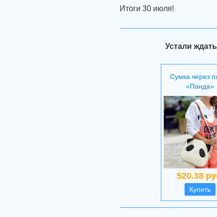
Итоги 30 июля!
Устали ждать
Сумка через п
«Панда»
520.38 ру
Купить