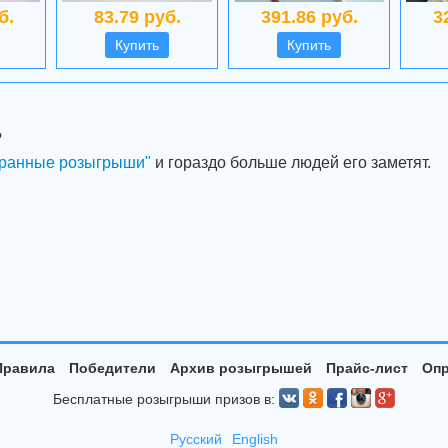
б.
83.79 руб.
391.86 руб.
3
Купить
Купить
?
ранные розыгрыши"
и гораздо больше людей его заметят.
Правила
Победители
Архив розыгрышей
Прайс-лист
Опр
Бесплатные розыгрыши призов в:
Русский
English