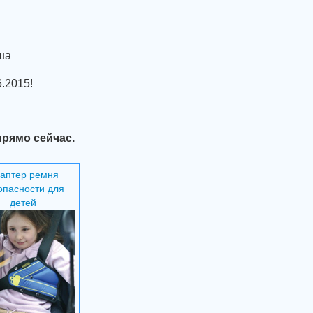
ша
.2015!
прямо сейчас.
аптер ремня
опасности для
детей