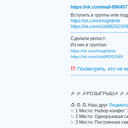
https://vk.com/wall-89045
Вступить в группы или по
https://vk.com/insighttmb
https://vk.com/club8826204
Сделали репост:
Из них в группах:
https://vk.com/insighttmb
:
https://vk.com/club88262049
:
!!!
Посмотреть, кто не 
🎉 🎉 🎉РОЗЫГРЫШ🎉 🎉 🎉
🍮 🍮 🍮 Наш друг
Людмила
✨ 1 Место: Набор конфет "
✨ 2 Место: Одноразовая с
✨ 3 Место: Постоянная ск