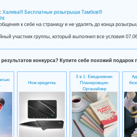
:
Халява!!! Бесплатные розыгрыши Тамбов!!!
ht
общения к себе на страницу и не удалять до конца розыгры
йный участник группы, который выполнил все условия 07.06
 результатов конкурса? Купите себе похожий подарок 
3 в 1: Ежедневник-
Ад
писью
Нож-кредитка
Планировщик-
без
»
Органайзер