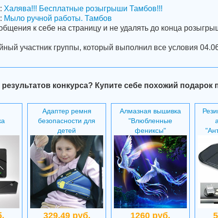
:
Халява!!! Бесплатные розыгрыши Тамбов!!!
:
Мыло ручной работы. Тамбов
общения к себе на страницу и не удалять до конца розыгры
йный участник группы, который выполнил все условия 04.06
 результатов конкурса? Купите себе похожий подарок 
Адаптер ремня
Алмазная вышивка
Рези
ка
безопасности для
"Влюбленные
детей
фениксы"
"Ан
.
329.49 руб.
1260 руб.
5