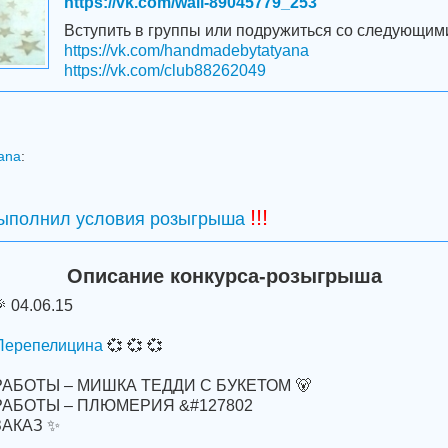
https://vk.com/wall-89045779_253
Вступить в группы или подружиться со следующим
https://vk.com/handmadebytatyana
https://vk.com/club88262049
yana
:
!!!
выполнил условия розыгрыша
Описание конкурса-розыгрыша
 04.06.15
Перепелицина
💞 💞 💞
РАБОТЫ – МИШКА ТЕДДИ С БУКЕТОМ 🐻
 РАБОТЫ – ПЛЮМЕРИЯ &#127802
ЗАКАЗ ✨