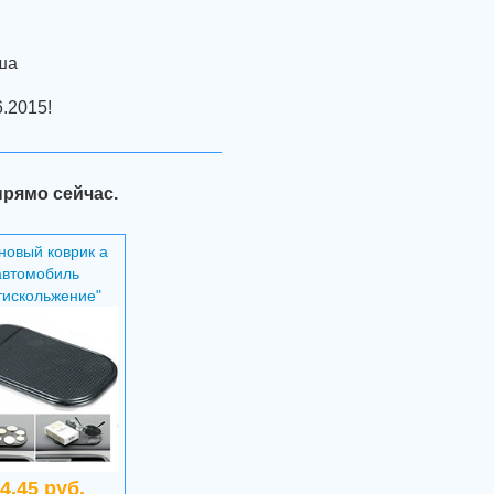
ша
.2015!
прямо сейчас.
новый коврик а
автомобиль
тискольжение"
4.45 руб.