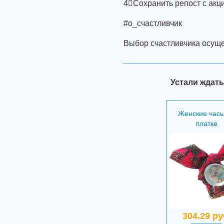
4⃣Cохранить репост с акц
#о_счастливчик
Выбор счастливчика осуще
Устали ждать
Женские часы
платке
304.29 ру