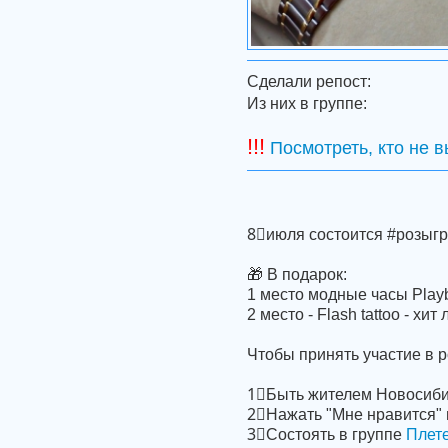
Сделали репост:
Из них в группе:
!!!
Посмотреть, кто не 
8⃣июля состоится #розыг
🎁 В подарок:
1 место модные часы Pla
2 место - Flash tattoo - х
Чтобы принять участие в 
1⃣Быть жителем Новосиб
2⃣Нажать "Мне нравится" и
3⃣Состоять в группе
Плете