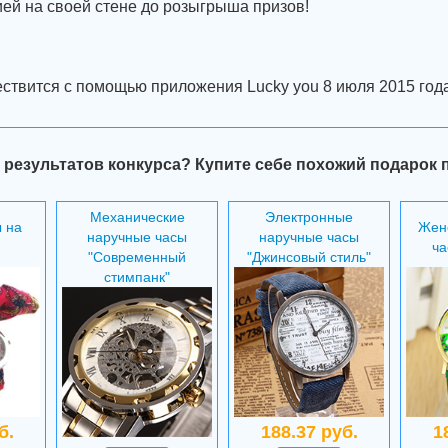
ией на своей стене до розыгрыша призов!
ствится с помощью приложения Lucky you 8 июля 2015 года
 результатов конкурса? Купите себе похожий подарок 
Механические
Электронные
 на
Жен
наручные часы
наручные часы
ча
"Современный
"Джинсовый стиль"
стимпанк"
б.
188.37 руб.
1