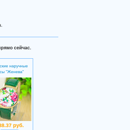
.
прямо сейчас.
ские наручные
сы "Женева"
88.37 руб.