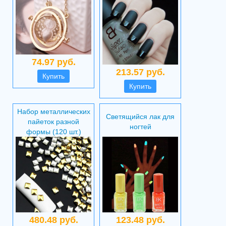
74.97 руб.
213.57 руб.
Купить
Купить
Набор металлических
Светящийся лак для
пайеток разной
ногтей
формы (120 шт.)
480.48 руб.
123.48 руб.