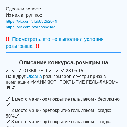
Сделали репост:
Из них в группах:
https://vk.com/club88262049
:
https://vk.com/oxanashellac
:
!!!
Посмотреть, кто не выполнил условия
!!!
розыгрыша
Описание конкурса-розыгрыша
🎉 🎉 🎉РОЗЫГРЫШ🎉 🎉 🎉 28.05.15
Наш друг
Оксана
разыгрывает 💕🌺 три приза в
номинации «МАНИКЮР+ПОКРЫТИЕ ГЕЛЬ-ЛАКОМ»
🌺 💕
💅 1 место маникюр+покрытие гель лаком - бесплатно
💅
💅 2 место маникюр+покрытие гель лаком - скидка
50%💅
💅 3 место маникюр+покрытие гель лаком - скидка