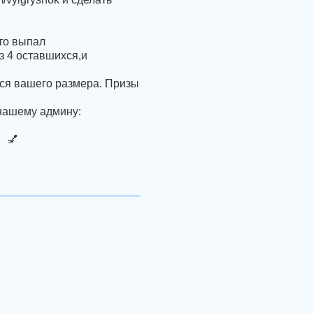
то выпал
з 4 оставшихся,и
ся вашего размера. Призы
 нашему админу:
 💅