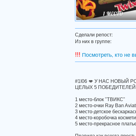
Сделали репост:
Из них в группе:
!!!
Посмотреть, кто не 
#1I06 💋 У НАС НОВЫЙ Р
ЦЕЛЫХ 5 ПОБЕДИТЕЛЕЙ! 
1 место-блок "ТВИКС"
2 место-очки Ray Ban Aviat
3 место-детское бескарка
4 место-коробочка космети
5 место-прекрасное плать
Правила как всегда просты