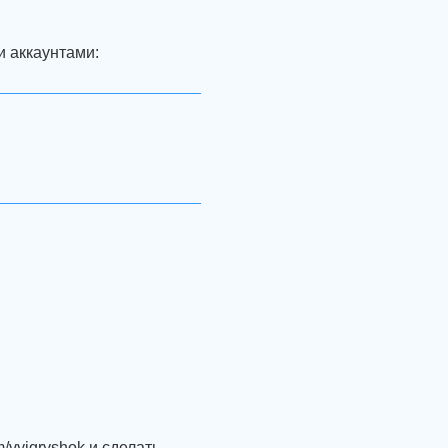
и аккаунтами:
/vyigryshok и сделать