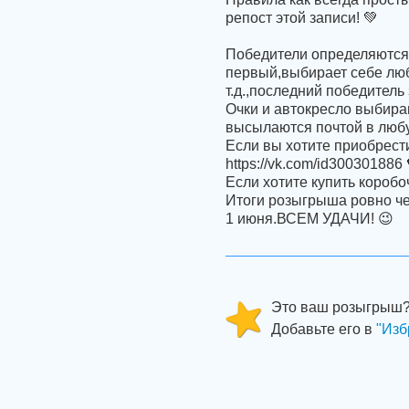
репост этой записи! 💚
Победители определяются
первый,выбирает себе люб
т.д.,последний победитель
Очки и автокресло выбира
высылаются почтой в любу
Если вы хотите приобрест
https://vk.com/id300301886 
Если хотите купить коробоч
Итоги розыгрыша ровно ч
1 июня.ВСЕМ УДАЧИ! 😉
Это ваш розыгрыш
Добавьте его в
"Изб