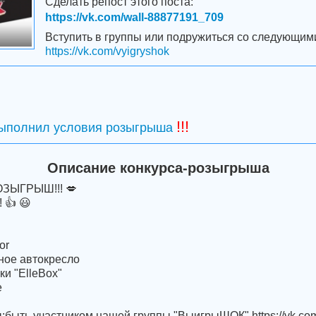
Сделать репост этого поста:
https://vk.com/wall-88877191_709
Вступить в группы или подружиться со следующим
https://vk.com/vyigryshok
!!!
выполнил условия розыгрыша
Описание конкурса-розыгрыша
ОЗЫГРЫШ!!! 💋
👍 😃
or
сное автокресло
ки "ElleBox"
е
:быть участником нашей группы "ВыигрыШОК" https://vk.com