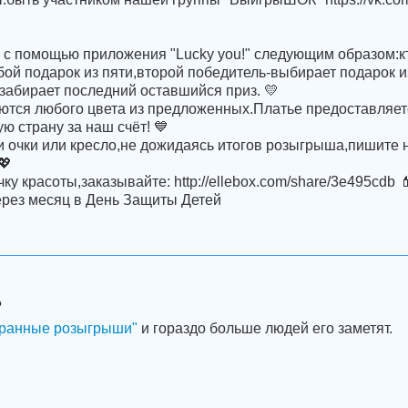
 с помощью приложения "Lucky you!" следующим образом:к
ой подарок из пяти,второй победитель-выбирает подарок и
 забирает последний оставшийся приз. 💛
ются любого цвета из предложенных.Платье предоставляет
ю страну за наш счёт! 💙
и очки или кресло,не дожидаясь итогов розыгрыша,пишите
💖
ку красоты,заказывайте: http://ellebox.com/share/3e495cdb 
ерез месяц в День Защиты Детей
?
ранные розыгрыши"
и гораздо больше людей его заметят.