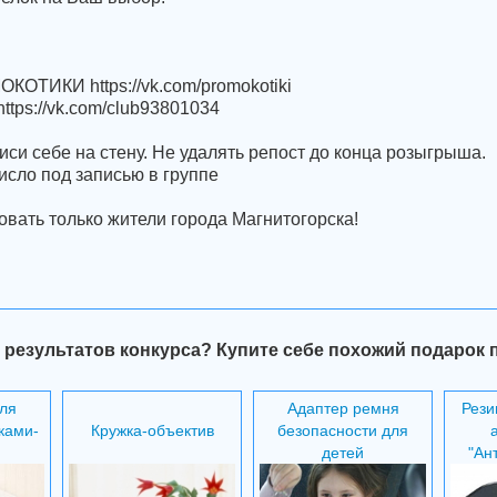
ОКОТИКИ https://vk.com/promokotiki
https://vk.com/club93801034
писи себе на стену. Не удалять репост до конца розыгрыша.
исло под записью в группе
овать только жители города Магнитогорска!
 результатов конкурса? Купите себе похожий подарок 
ля
Адаптер ремня
Рези
ками-
Кружка-объектив
безопасности для
и
детей
"Ан