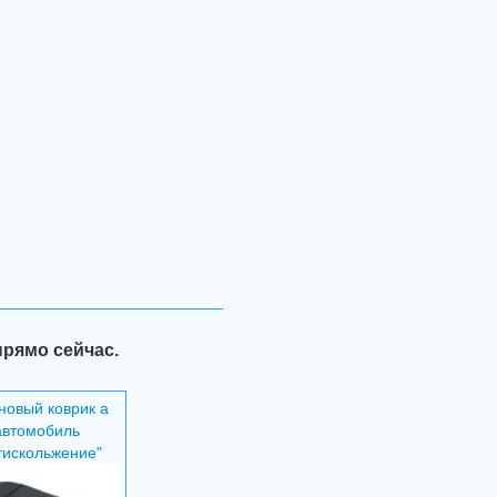
прямо сейчас.
новый коврик а
автомобиль
тискольжение"