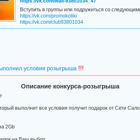
https://vk.com/wall-93801034_47
Вступить в группы или подружиться со следующим
https://vk.com/promokotiki
https://vk.com/club93801034
!!!
выполнил условия розыгрыша
Описание конкурса-розыгрыша
е
торый выполнит все условия получит подарок от Сети Сал
на 2Gb
релок на Ваш выбор.