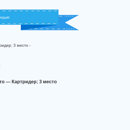
мощью
идер; 3 место -
с
сто — Картридер; 3 место