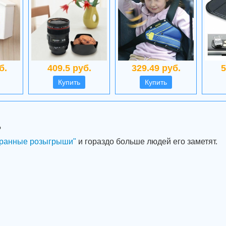
б.
409.5 руб.
329.49 руб.
5
Купить
Купить
?
ранные розыгрыши"
и гораздо больше людей его заметят.