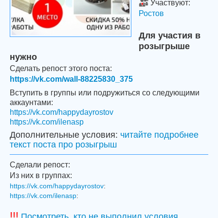
Участвуют:
Ростов
Для участия в
розыгрыше
нужно
Сделать репост этого поста:
https://vk.com/wall-88225830_375
Вступить в группы или подружиться со следующими
аккаунтами:
https://vk.com/happydayrostov
https://vk.com/ilenasp
Дополнительные условия:
читайте подробнее
текст поста про розыгрыш
Сделали репост:
Из них в группах:
https://vk.com/happydayrostov
:
https://vk.com/ilenasp
:
!!!
Посмотреть, кто не выполнил условия