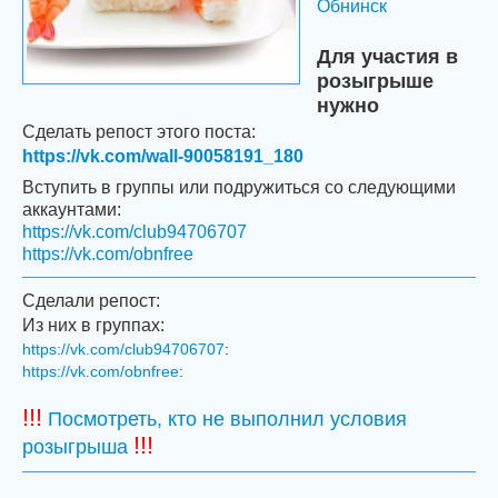
Обнинск
Для участия в
розыгрыше
нужно
Сделать репост этого поста:
https://vk.com/wall-90058191_180
Вступить в группы или подружиться со следующими
аккаунтами:
https://vk.com/club94706707
https://vk.com/obnfree
Сделали репост:
Из них в группах:
https://vk.com/club94706707
:
https://vk.com/obnfree
:
!!!
Посмотреть, кто не выполнил условия
!!!
розыгрыша