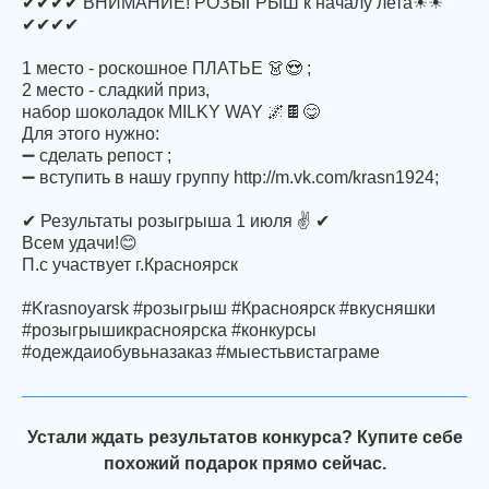
✔✔✔✔ ВНИМАНИЕ! РОЗЫГРЫШ к началу лета☀☀
✔✔✔✔
1 место - роскошное ПЛАТЬЕ 👗😍 ;
2 место - сладкий приз,
набор шоколадок MILKY WAY 🌌🍫😋
Для этого нужно:
➖ сделать репост ;
➖ вступить в нашу группу http://m.vk.com/krasn1924;
✔ Результаты розыгрыша 1 июля ✌ ✔
Всем удачи!😊
П.с участвует г.Красноярск
#Krasnoyarsk #розыгрыш #Красноярск #вкусняшки
#розыгрышикрасноярска #конкурсы
#одеждаиобувьназаказ #мыестьвистаграме
Устали ждать результатов конкурса? Купите себе
похожий подарок прямо сейчас.