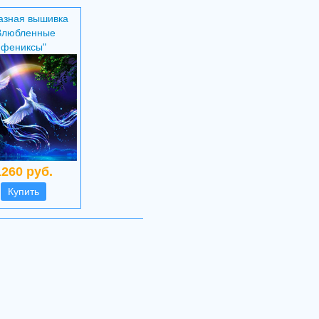
азная вышивка
Влюбленные
фениксы"
1260 руб.
Купить