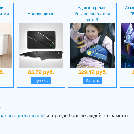
ля
Адаптер ремня
Алм
ками-
Нож-кредитка
безопасности для
"
и
детей
б.
83.79 руб.
329.49 руб.
Купить
Купить
?
ранные розыгрыши"
и гораздо больше людей его заметят.