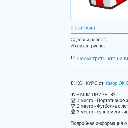
розыгрыш
Сделали репост:
Из них в группе:
!!!
Посмотреть, кто не 
💥 КОНКУРС от
Юмор ОК

🎁 НАШИ ПРИЗЫ: 🎁
🏆 1 место - Портативное 
🏆 2 место - Футболка с л
🏆 3 место - супер мега ки
Подробная информация о пр