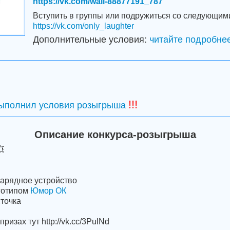
https://vk.com/wall-88877191_787
Вступить в группы или подружиться со следующим
https://vk.com/only_laughter
Дополнительные условия:
читайте подробнее
!!!
выполнил условия розыгрыша
Описание конкурса-розыгрыша

зарядное устройство
оготипом
Юмор ОК
сточка
изах тут http://vk.cc/3PulNd