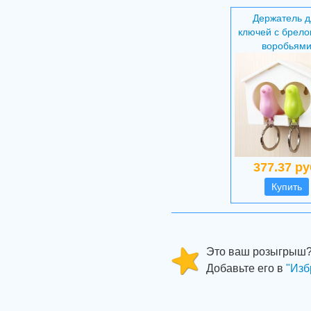
Держатель д
ключей с брело
воробьям
377.37 ру
Купить
Это ваш розыгрыш
Добавьте его в
"Изб