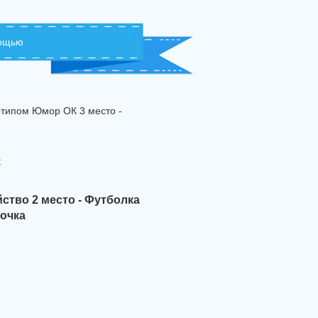
мощью
готипом Юмор ОК 3 место -
с
йство 2 место - Футболка
точка