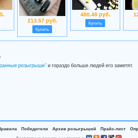
б.
480.48 руб.
1
213.57 руб.
Купить
Купить
?
ранные розыгрыши"
и гораздо больше людей его заметят.
Правила
Победители
Архив розыгрышей
Прайс-лист
Опр