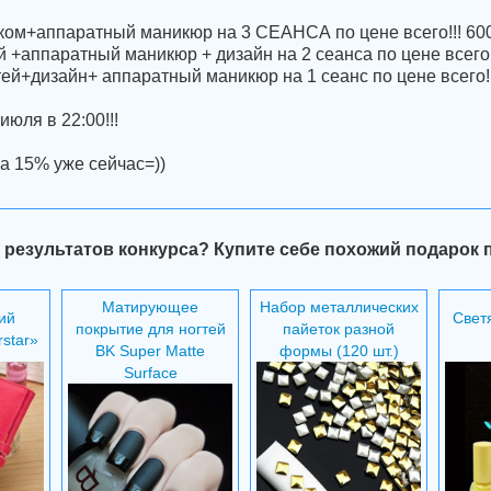
аком+аппаратный маникюр на 3 СЕАНСА по цене всего!!! 600
й +аппаратный маникюр + дизайн на 2 сеанса по цене всего!
ей+дизайн+ аппаратный маникюр на 1 сеанс по цене всего!!
юля в 22:00!!!
а 15% уже сейчас=))
 результатов конкурса? Купите себе похожий подарок 
Матирующее
Набор металлических
ий
Свет
покрытие для ногтей
пайеток разной
star»
BK Super Matte
формы (120 шт.)
Surface