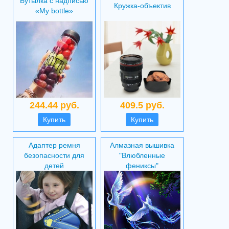
Бутылка с надписью
Кружка-объектив
«My bottle»
244.44 руб.
409.5 руб.
Купить
Купить
Адаптер ремня
Алмазная вышивка
безопасности для
"Влюбленные
детей
фениксы"