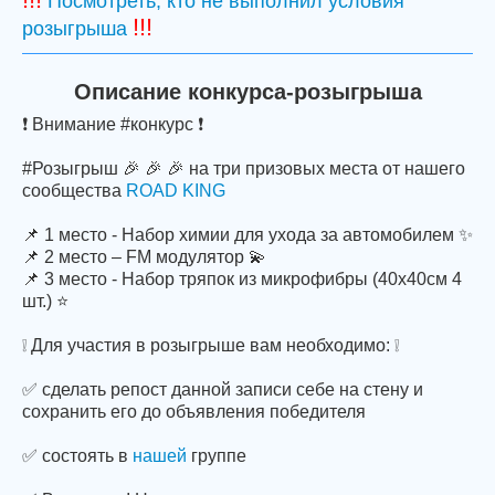
Посмотреть, кто не выполнил условия
!!!
розыгрыша
Описание конкурса-розыгрыша
❗ Внимание #конкурс ❗
#Розыгрыш 🎉 🎉 🎉 на три призовых места от нашего
сообщества
ROAD KING
📌 1 место - Набор химии для ухода за автомобилем ✨
📌 2 место – FM модулятор 💫
📌 3 место - Набор тряпок из микрофибры (40х40см 4
шт.) ⭐
❕ Для участия в розыгрыше вам необходимо: ❕
✅ сделать репост данной записи себе на стену и
сохранить его до объявления победителя
✅ состоять в
нашей
группе