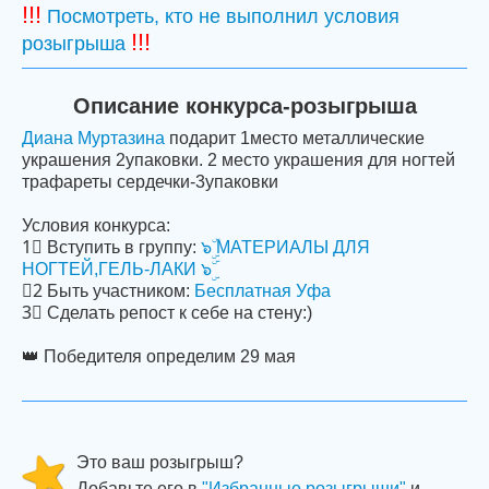
!!!
Посмотреть, кто не выполнил условия
!!!
розыгрыша
Описание конкурса-розыгрыша
Диана Муртазина
подарит 1место металлические
украшения 2упаковки. 2 место украшения для ногтей
трафареты сердечки-3упаковки
Условия конкурса:
1⃣ Вступить в группу:
๖ۣۜ МАТЕРИАЛЫ ДЛЯ
НОГТЕЙ,ГЕЛЬ-ЛАКИ ๖ۣۜ
2⃣ Быть участником:
Бесплатная Уфа
3⃣ Сделать репост к себе на стену:)
👑 Победителя определим 29 мая
Это ваш розыгрыш?
Добавьте его в
"Избранные розыгрыши"
и