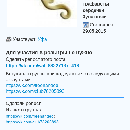
трафареты
сердечки
3упаковки
Состоялся:
29.05.2015
Участвуют:
Уфа
Для участия в розыгрыше нужно
Сделать репост этого поста:
https://vk.com/wall-88227137_418
Вступить в группы или подружиться со следующими
аккаунтами:
https://vk.com/freehanded
https://vk.com/club78205893
Сделали репост:
Из них в группах:
https://vk.com/freehanded
:
https://vk.com/club78205893
: