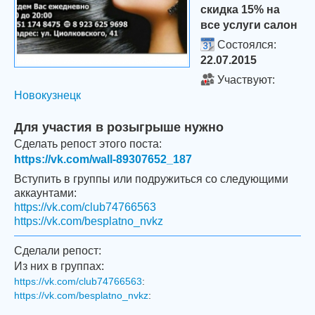
скидка 15% на
все услуги салон
Состоялся:
22.07.2015
Участвуют:
Новокузнецк
Для участия в розыгрыше нужно
Сделать репост этого поста:
https://vk.com/wall-89307652_187
Вступить в группы или подружиться со следующими
аккаунтами:
https://vk.com/club74766563
https://vk.com/besplatno_nvkz
Сделали репост:
Из них в группах:
https://vk.com/club74766563
:
https://vk.com/besplatno_nvkz
: