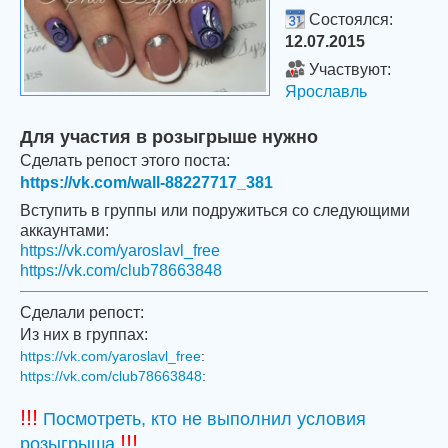
Состоялся:
12.07.2015
Участвуют:
Ярославль
Для участия в розыгрыше нужно
Сделать репост этого поста:
https://vk.com/wall-88227717_381
Вступить в группы или подружиться со следующими
аккаунтами:
https://vk.com/yaroslavl_free
https://vk.com/club78663848
Сделали репост:
Из них в группах:
https://vk.com/yaroslavl_free
:
https://vk.com/club78663848
:
!!!
Посмотреть, кто не выполнил условия
!!!
розыгрыша