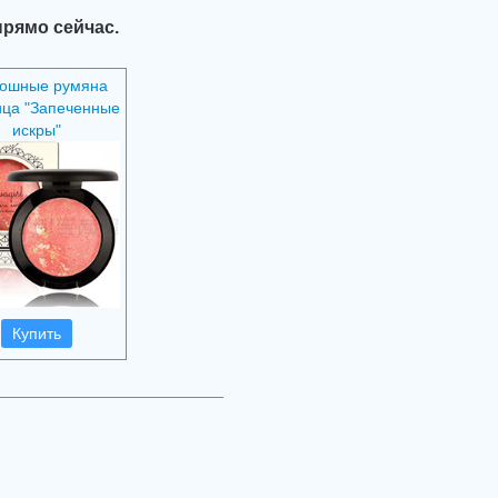
прямо сейчас.
кошные румяна
ица "Запеченные
искры"
Купить