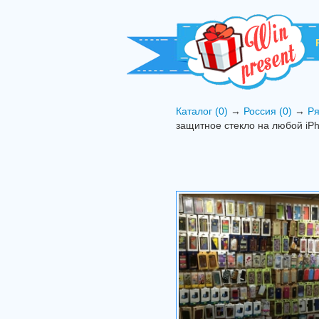
Каталог (0)
→
Россия (0)
→
Ря
защитное стекло на любой iP