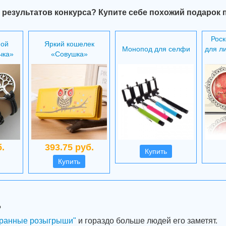
 результатов конкурса? Купите себе похожий подарок 
Рос
ной
Яркий кошелек
Mонопод для селфи
для л
чка»
«Совушка»
.
393.75 руб.
Купить
Купить
?
ранные розыгрыши"
и гораздо больше людей его заметят.