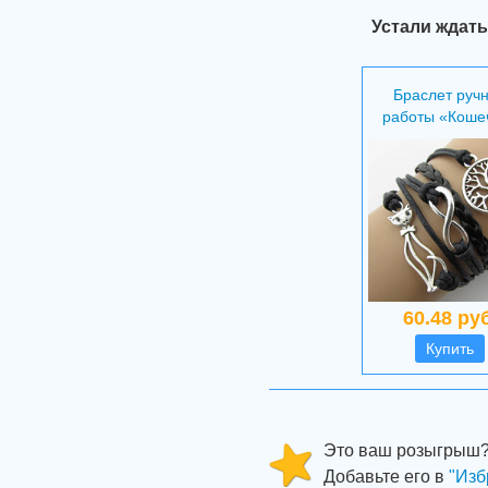
Устали ждать
Браслет руч
работы «Коше
60.48 руб
Купить
Это ваш розыгрыш
Добавьте его в
"Изб