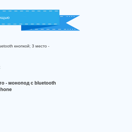
мощью
etooth кнопкой; 3 место -
с
о - монопод с bluetooth
Phone