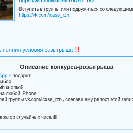
https://vk.com/wall-90974791_182
Вступить в группы или подружиться со следующим
https://vk.com/icase_rzn
!!!
выполнил условия розыгрыша
Описание конкурса-розыгрыша
Apple
подарит
выбор
oth кнопкой
 на любой iPhone
ей группы vk.com/icase_rzn , сделавшему репост этой запи
ератор случайных чисел!!!