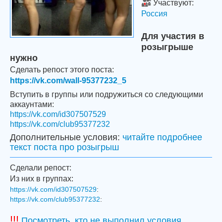
Участвуют:
Россия
Для участия в
розыгрыше
нужно
Сделать репост этого поста:
https://vk.com/wall-95377232_5
Вступить в группы или подружиться со следующими
аккаунтами:
https://vk.com/id307507529
https://vk.com/club95377232
Дополнительные условия:
читайте подробнее
текст поста про розыгрыш
Сделали репост:
Из них в группах:
https://vk.com/id307507529
:
https://vk.com/club95377232
:
!!!
Посмотреть, кто не выполнил условия