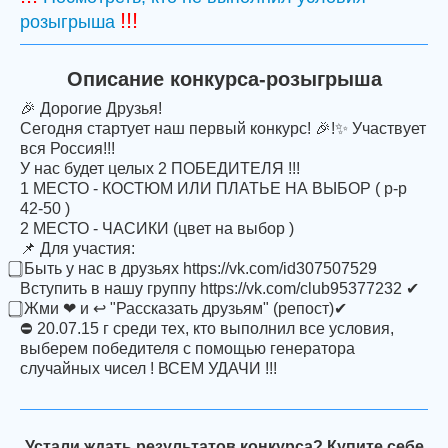
!!!
розыгрыша
Описание конкурса-розыгрыша
🎉 Дорогие Друзья!
Сегодня стартует наш первый конкурс! 🎉!✨ Участвует
вся Россия!!!
У нас будет целых 2 ПОБЕДИТЕЛЯ !!!
1 МЕСТО - КОСТЮМ ИЛИ ПЛАТЬЕ НА ВЫБОР ( р-р
42-50 )
2 МЕСТО - ЧАСИКИ (цвет на выбор )
📌 Для участия:
⃣ Быть у нас в друзьях https://vk.com/id307507529
Вступить в нашу группу https://vk.com/club95377232 ✔
⃣ Жми ❤ и ↩ "Рассказать друзьям" (репост)✔
⛔ 20.07.15 г среди тех, кто выполнил все условия,
выберем победителя с помощью генератора
случайных чисел ! ВСЕМ УДАЧИ !!!
Устали ждать результатов конкурса? Купите себе