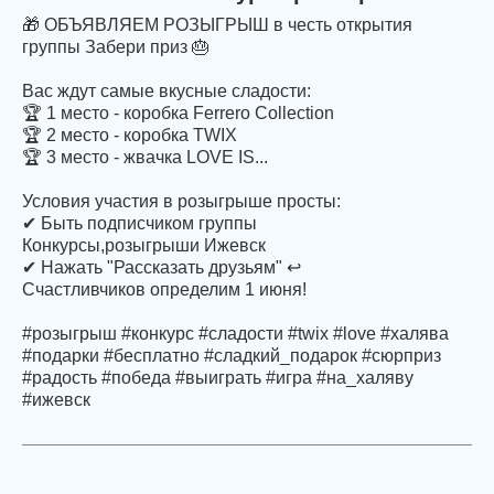
🎁 ОБЪЯВЛЯЕМ РОЗЫГРЫШ в честь открытия
группы Забери приз 🎂
Вас ждут самые вкусные сладости:
🏆 1 место - коробка Ferrero Collection
🏆 2 место - коробка TWIX
🏆 3 место - жвачка LOVE IS...
Условия участия в розыгрыше просты:
✔ Быть подписчиком группы
Конкурсы,розыгрыши Ижевск
✔ Нажать "Рассказать друзьям" ↩
Счастливчиков определим 1 июня!
#розыгрыш #конкурс #сладости #twix #love #халява
#подарки #бесплатно #сладкий_подарок #сюрприз
#радость #победа #выиграть #игра #на_халяву
#ижевск