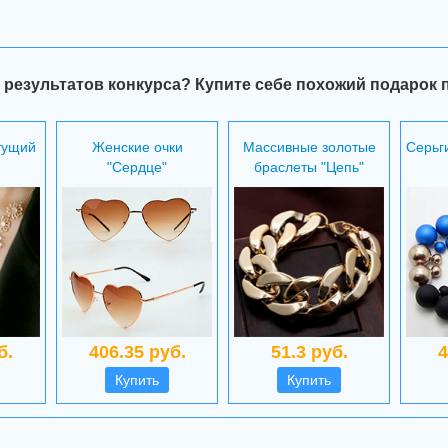
 результатов конкурса? Купите себе похожий подарок 
тущий
Женские очки
Массивные золотые
Серьг
"Сердце"
браслеты "Цепь"
б.
406.35 руб.
51.3 руб.
4
Купить
Купить