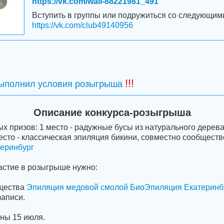
https://vk.com/wall-88221981_491
Вступить в группы или подружиться со следующим
https://vk.com/club49140956
!!!
выполнил условия розыгрыша
Описание конкурса-розыгрыша
х призов: 1 место - радужные бусы из натурального дерева
сто - классическая эпиляция бикини, совместно сообщест
еринбург
частие в розыгрыше нужно:
бщества
Эпиляция медовой смолой БиоЭпиляция Екатеринб
записи.
ны 15 июля.