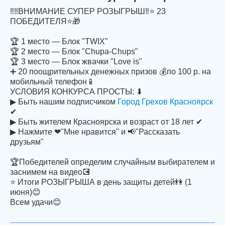
‼‼ВНИМАНИЕ СУПЕР РОЗЫГРЫШ‼⭐ 23
ПОБЕДИТЕЛЯ⭐🎁
🏆 1 место — Блок "TWIX"
🏆 2 место — Блок "Chupa-Chups"
🏆 3 место — Блок жвачки "Love is"
➕ 20 поощрительных денежных призов 💰по 100 р. на
мобильный телефон📱
УСЛОВИЯ КОНКУРСА ПРОСТЫ: ⬇
▶ Быть нашим подписчиком
Город Грехов Красноярск
✔
▶ Быть жителем Красноярска и возраст от 18 лет ✔
▶ Нажмите ❤"Мне нравится" и 📢"Рассказать
друзьям"
🏆Победителей определим случайным выбирателем и
заснимем на видео💽
⭐ Итоги РОЗЫГРЫША в день защиты детей👫 (1
июня)😊
Всем удачи😊