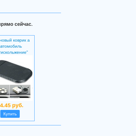
прямо сейчас.
новый коврик а
автомобиль
тискольжение"
4.45 руб.
Купить