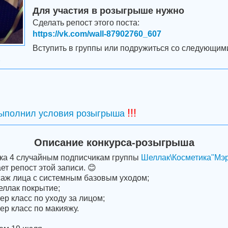
Для участия в розыгрыше нужно
Сделать репост этого поста:
https://vk.com/wall-87902760_607
Вступить в группы или подружиться со следующим
2
!!!
выполнил условия розыгрыша
Описание конкурса-розыгрыша
ка 4 случайным подписчикам группы
Шеллак\Косметика"Мэр
ет репост этой записи. 😊
саж лица с системным базовым уходом;
еллак покрытие;
ер класс по уходу за лицом;
ер класс по макияжу.