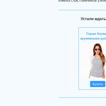
Имена счастливчиков узна
Устали ждать
Серая блузк
кружевными рук
Купить