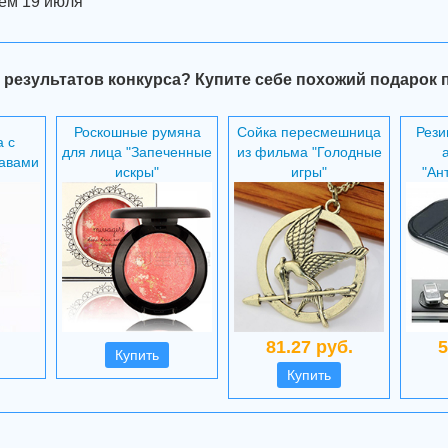
ем 19 июля
 результатов конкурса? Купите себе похожий подарок 
Роскошные румяна
Сойка пересмешница
Рези
а с
для лица "Запеченные
из фильма "Голодные
авами
искры"
игры"
"Ан
81.27 руб.
5
Купить
Купить