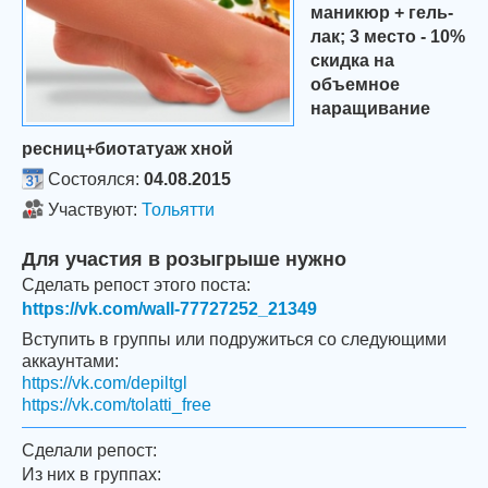
маникюр + гель-
лак; 3 место - 10%
скидка на
объемное
наращивание
ресниц+биотатуаж хной
Состоялся:
04.08.2015
Участвуют:
Тольятти
Для участия в розыгрыше нужно
Сделать репост этого поста:
https://vk.com/wall-77727252_21349
Вступить в группы или подружиться со следующими
аккаунтами:
https://vk.com/depiltgl
https://vk.com/tolatti_free
Сделали репост:
Из них в группах: