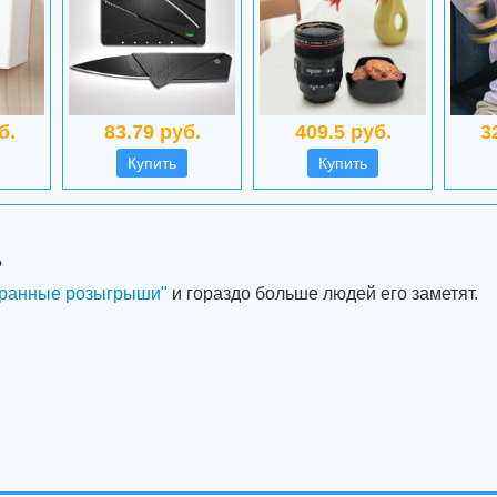
б.
83.79 руб.
409.5 руб.
3
Купить
Купить
?
ранные розыгрыши"
и гораздо больше людей его заметят.