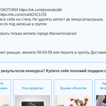
ОКОТИКИ https://vk.com/promokotiki
https://vk.com/club82421155
писи себе на стену. Не удалять репост до конца розыгрыша.
исло под записью в группе
овать только жители города Магнитогорска!
лют раньше, звоните 59-03-59 или пишите в группу. Доста
 результатов конкурса? Купите себе похожий подарок 
ля
Ад
ками-
Нож-кредитка
Кружка-объектив
без
и