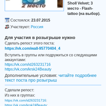
Sholl Velvet; 3
место - Flash-
tattoo (на выбор).
Состоялся:
23.07.2015
Участвуют:
Россия
Для участия в розыгрыше нужно
Сделать репост этого поста:
https://vk.com/wall-95770404_4
Вступить в группы или подружиться со следующими
аккаунтами:
https://vk.com/id263231716
https://vk.com/krsk24Beauty
Дополнительные условия:
читайте подробнее
текст поста про розыгрыш
Сделали репост:
Из них в группах:
https://vk.com/id263231716
:
https://vk.com/krsk24Beauty
: