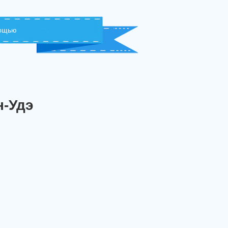
мощью
н-Удэ