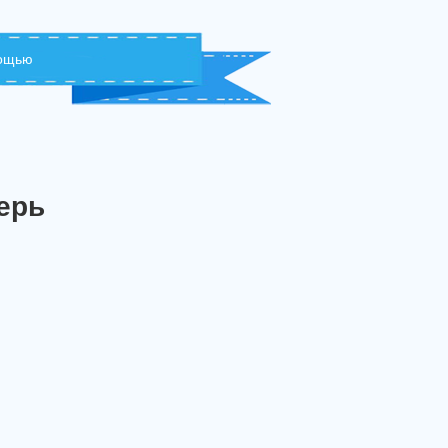
мощью
ерь