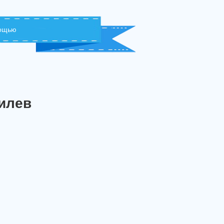
мощью
илев